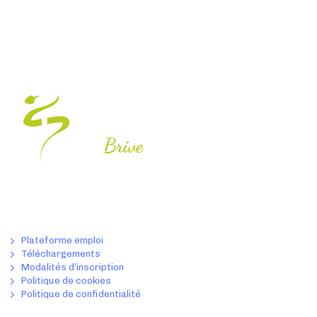
Skip
Skip
links
to
primary
navigation
Skip
to
content
Menu
Plateforme emploi
Téléchargements
Modalités d’inscription
Politique de cookies
Politique de confidentialité