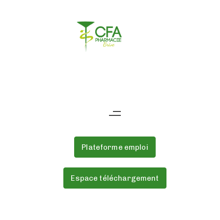
Skip
Skip
links
to
primary
navigation
Skip
to
content
Plateforme emploi
Espace téléchargement