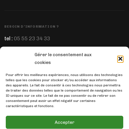
BESOIN D'INFORMATION ?
tel :
05 55 23 34 33
Gérer le consentement aux
ÉCRIVEZ-NOUS
cookies
email :
prep.pharm@orange.fr
Pour offrir les meilleures expériences, nous utilisons des technologies
telles que les cookies pour stocker et/ou accéder aux informations
des appareils. Le fait de consentir à ces technologies nous permettra
de traiter des données telles que le comportement de navigation ou les
ID uniques sur ce site. Le fait de ne pas consentir ou de retirer son
consentement peut avoir un effet négatif sur certaines
SUIVEZ-NOUS
caractéristiques et fonctions.
Accepter