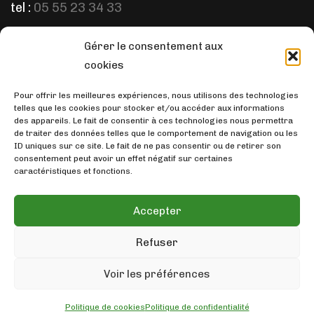
tel :
05 55 23 34 33
Gérer le consentement aux
ÉCRIVEZ-NOUS
cookies
email :
prep.pharm@orange.fr
Pour offrir les meilleures expériences, nous utilisons des technologies
telles que les cookies pour stocker et/ou accéder aux informations
des appareils. Le fait de consentir à ces technologies nous permettra
de traiter des données telles que le comportement de navigation ou les
ID uniques sur ce site. Le fait de ne pas consentir ou de retirer son
consentement peut avoir un effet négatif sur certaines
SUIVEZ-NOUS
caractéristiques et fonctions.
Accepter
Refuser
c3c
Voir les préférences
© 2024 Cfa Pharmacie Brive
Politique de cookies
Politique de confidentialité