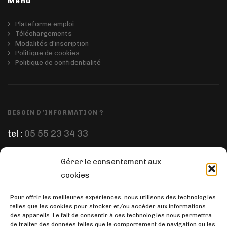
Menu
Plateforme emploi
Téléchargements
Modalités d’inscription
Politique de cookies
Politique de confidentialité
BESOIN D'INFORMATION ?
tel :
05 55 23 34 33
Gérer le consentement aux
ÉCRIVEZ-NOUS
cookies
email :
prep.pharm@orange.fr
Pour offrir les meilleures expériences, nous utilisons des technologies
telles que les cookies pour stocker et/ou accéder aux informations
des appareils. Le fait de consentir à ces technologies nous permettra
de traiter des données telles que le comportement de navigation ou les