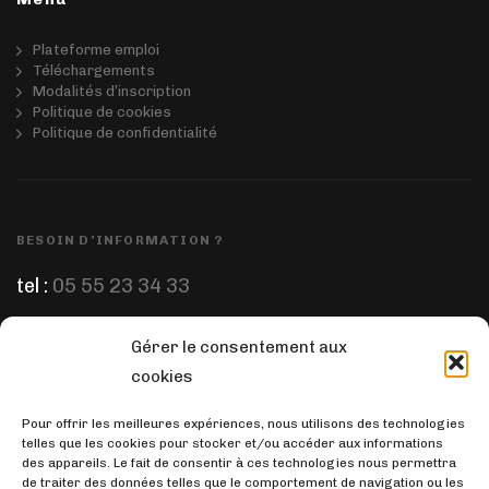
Plateforme emploi
Téléchargements
Modalités d’inscription
Politique de cookies
Politique de confidentialité
BESOIN D'INFORMATION ?
tel :
05 55 23 34 33
Gérer le consentement aux
ÉCRIVEZ-NOUS
cookies
email :
prep.pharm@orange.fr
Pour offrir les meilleures expériences, nous utilisons des technologies
telles que les cookies pour stocker et/ou accéder aux informations
des appareils. Le fait de consentir à ces technologies nous permettra
de traiter des données telles que le comportement de navigation ou les