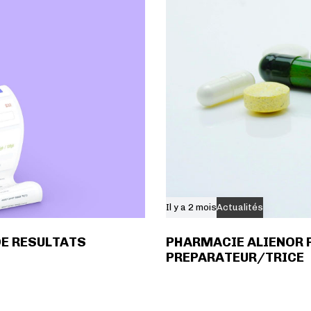
t
Il y a 2 mois
Actualités
DE RESULTATS
PHARMACIE ALIENOR 
PREPARATEUR/TRICE