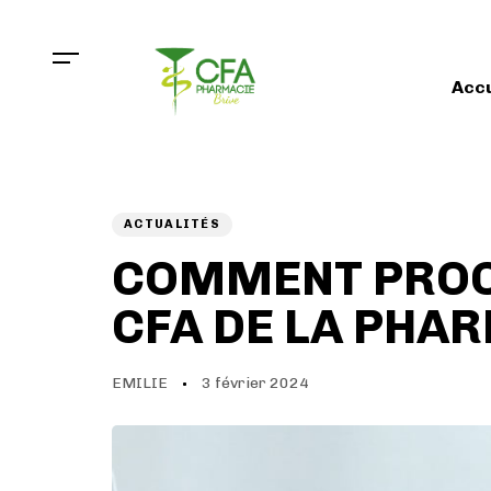
Skip
Skip
links
to
primary
Accu
navigation
Skip
to
PUBLISHED
Author
Published
content
IN:
on:
ACTUALITÉS
COMMENT PROCE
CFA DE LA PHAR
EMILIE
3 février 2024