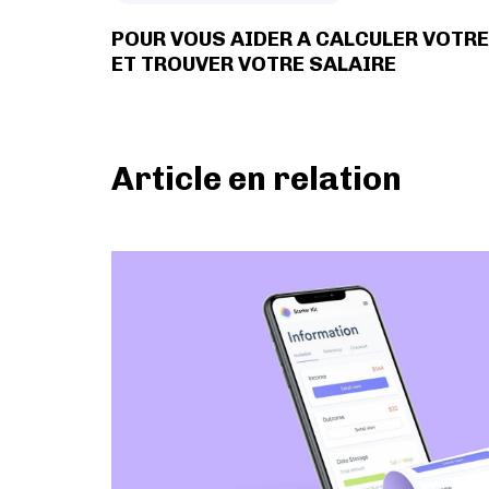
r
t
POUR VOUS AIDER A CALCULER VOTRE
i
ET TROUVER VOTRE SALAIRE
c
l
e
p
Article en relation
r
é
c
é
d
e
n
t