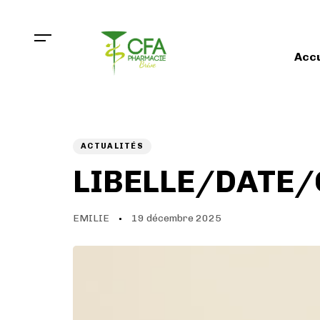
Skip
Skip
links
to
primary
Accu
navigation
Skip
to
PUBLISHED
Author
Published
content
IN:
on:
ACTUALITÉS
LIBELLE/DATE/
EMILIE
19 décembre 2025