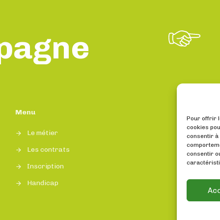
pagne
l
Menu
Pour offrir 
cookies pou
Le métier
consentir à
comportemen
Les contrats
consentir o
caractéristi
Inscription
Handicap
Ac