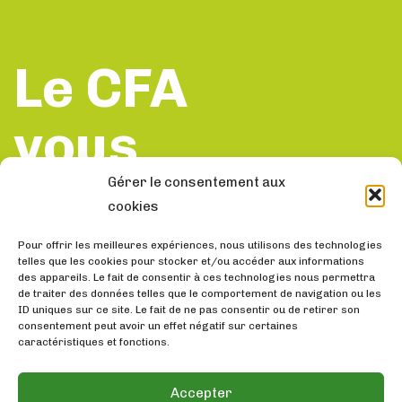
Le CFA
vous accompa
Gérer le consentement aux
vous conseil
cookies
Contactez nous
Pour offrir les meilleures expériences, nous utilisons des technologies
telles que les cookies pour stocker et/ou accéder aux informations
des appareils. Le fait de consentir à ces technologies nous permettra
de traiter des données telles que le comportement de navigation ou les
Menu
Trouvez-nous
ID uniques sur ce site. Le fait de ne pas consentir ou de retirer son
consentement peut avoir un effet négatif sur certaines
Le métier
Pôle Formation Santé
caractéristiques et fonctions.
22 Rue Jules Vallès
Les contrats
19100 BRIVE
Accepter
Inscription