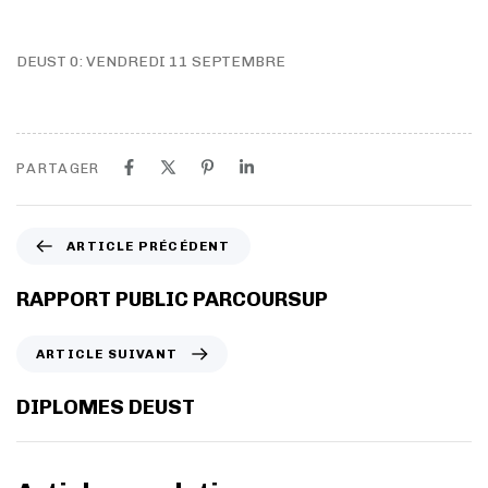
DEUST 0: VENDREDI 11 SEPTEMBRE
PARTAGER
A
ARTICLE PRÉCÉDENT
r
t
RAPPORT PUBLIC PARCOURSUP
i
c
A
ARTICLE SUIVANT
l
r
e
t
DIPLOMES DEUST
p
i
r
c
é
l