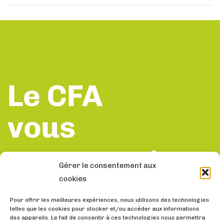
c
l
é
e
d
s
e
u
n
i
t
v
a
Le CFA
n
t
vous
accompagne
Gérer le consentement aux
cookies
Contactez nous
Pour offrir les meilleures expériences, nous utilisons des technologies
telles que les cookies pour stocker et/ou accéder aux informations
des appareils. Le fait de consentir à ces technologies nous permettra