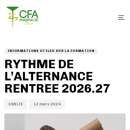
Skip
Skip
links
to
primary
To
navigation
na
Skip
PUBLISHED
Author
Published
to
IN:
on:
content
INFORMATIONS UTILES SUR LA FORMATION
RYTHME DE
L’ALTERNANCE
RENTREE 2026.27
EMILIE
12 mars 2024