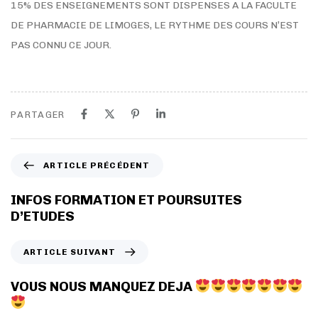
15% DES ENSEIGNEMENTS SONT DISPENSES A LA FACULTE
DE PHARMACIE DE LIMOGES, LE RYTHME DES COURS N’EST
PAS CONNU CE JOUR.
PARTAGER
A
ARTICLE PRÉCÉDENT
r
t
INFOS FORMATION ET POURSUITES
i
D’ETUDES
c
l
A
ARTICLE SUIVANT
e
r
p
t
VOUS NOUS MANQUEZ DEJA
r
i
é
c